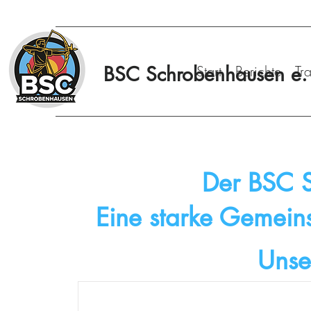
BSC Schrobenhausen e. 
Start
Berichte
Tr
Der BSC 
Eine starke Gemein
Unse