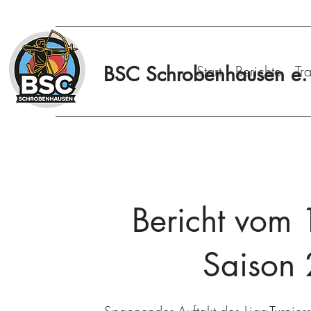
BSC Schrobenhausen e. 
Start
Berichte
Tr
Bericht vom 1
Saison