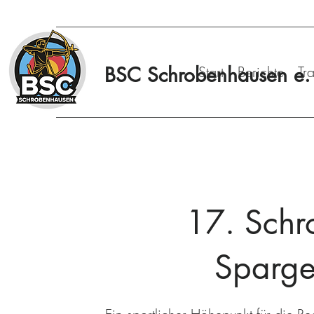
BSC Schrobenhausen e. 
Start
Berichte
Tr
17. Schr
Sparge